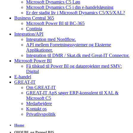
Microsoft Dynamics C5 Løn
Microsoft Dynamics C5 i din e-handelsløsning
Er der stadig liv i Microsoft Dynamics C5/X5/XAL?
Business Central 365
Microsoft Power BI til BC-365
Continia
Integration/API
Integration med Nordflow.
API mellem Forretningssystemer og Eksterne
Applikationer.
Integration til DMR / Skat.dk med Great-IT Connector.
Microsoft Power BI
Få tilskud til Power BI og dataprojekter med SMV:
Digital
E-handel
GREAT-IT
Om GREAT-IT
GREAT-IT ApS søger ERP-konsulent til XAL &
Microsoft C5
Medarbejdere
Kontakt os
Privatlivspolitik
Home
OIOUBL og Peppol BIS