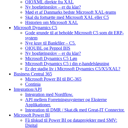
OIOXML direkte fra XAL
Ny bogføringslov – er du klar?
Mød et af Danmarks bedste Microsoft XAL-teams
Skal du fortsætte med Microsoft XAL eller C5
Historien om Microsoft XAL
Microsoft Dynamics C5
Gode grunde til at beholde Microsoft C5 som dit ERP-
system
Nye krav til Bankfiler – C5.
OIOUBL og Peppol BIS
Ny bogføringslov – er du klar?
Microsoft Dynamics C5 Løn
Microsoft Dynamics C5 i din e-handelsløsning
Er der stadig liv i Microsoft Dynamics C5/X5/XAL?
Business Central 365
Microsoft Power BI til BC-365
Continia
Integration/API
Integration med Nordflow.
API mellem Forretningssystemer og Eksterne
Applikationer.
Integration til DMR / Skat.dk med Great-IT Connector.
Microsoft Power BI
Få tilskud til Power BI og dataprojekter med SMV:
Digital