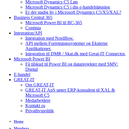
Microsoft Dynamics C5 Løn
Microsoft Dynamics C5 i din e-handelsløsning
Er der stadig liv i Microsoft Dynamics C5/X5/XAL?
Business Central 365
Microsoft Power BI til BC-365
Continia
Integration/API
Integration med Nordflow.
API mellem Forretningssystemer og Eksterne
Applikationer.
Integration til DMR / Skat.dk med Great-IT Connector.
Microsoft Power BI
Få tilskud til Power BI og dataprojekter med SMV:
Digital
E-handel
GREAT-IT
Om GREAT-IT
GREAT-IT ApS søger ERP-konsulent til XAL &
Microsoft C5
Medarbejdere
Kontakt os
Privatlivspolitik
Home
Members