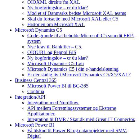
OIOXML direkte fra XAL
Ny bogføringslov – er du klar?
Mød et af Danmarks bedste Microsoft XAL-teams
Skal du fortsætte med Microsoft XAL eller C5
Historien om Microsoft XAL
Microsoft Dynamics C5
Gode grunde til at beholde Microsoft C5 som dit ERP-
system
Nye krav til Bankfiler – C5.
OIOUBL og Peppol BIS
Ny bogføringslov – er du klar?
Microsoft Dynamics C5 Løn
Microsoft Dynamics C5 i din e-handelsløsning
Er der stadig liv i Microsoft Dynamics C5/X5/XAL?
Business Central 365
Microsoft Power BI til BC-365
Continia
Integration/API
Integration med Nordflow.
API mellem Forretningssystemer og Eksterne
Applikationer.
Integration til DMR / Skat.dk med Great-IT Connector.
Microsoft Power BI
Få tilskud til Power BI og dataprojekter med SMV:
Digital